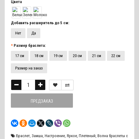
Цвета
Добавить расширитель до 5 см:
Нет
Да
Размер браслета:
17 см
18 см
19 см
20 см
21 см
22 см
Размер на заказ
ПРЕДЗАКАЗ
Браслет
,
Замша
,
Настроение
,
Яркое
,
Плетеный
,
Волна браслеты с