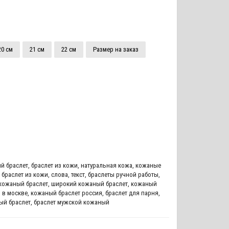
20 см
21 см
22 см
Размер на заказ
й браслет
,
браслет из кожи
,
натуральная кожа
,
кожаные
 браслет из кожи
,
слова
,
текст
,
браслеты ручной работы
,
кожаный браслет
,
широкий кожаный браслет
,
кожаный
 в москве
,
кожаный браслет россия
,
браслет для парня
,
ый браслет
,
браслет мужской кожаный