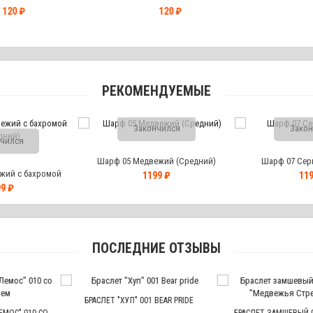
0 ₽
120 ₽
12
РЕКОМЕНДУЕМЫЕ
Закончился
Закон
чился
Шарф 05 Медвежий (Средний)
Шарф 07 Сер
жий с бахромой
1199 ₽
119
дний)
9 ₽
ПОСЛЕДНИЕ ОТЗЫВЫ
ЕТ "ХУП" 001 BEAR PRIDE