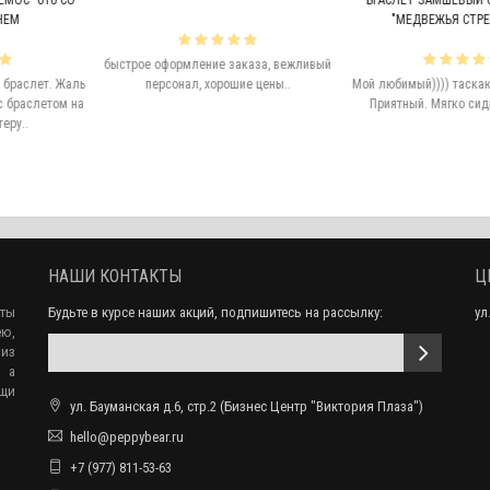
БРАСЛЕТ ЗАМШЕВЫЙ СТРЕЛКА 022
БРАСЛЕ
"МЕДВЕЖЬЯ СТРЕЛКА 14"
"М
формление заказа, вежливый
сонал, хорошие цены..
Мой любимый)))) таскаю каждый день.
Отлич
Приятный. Мягко сидит на руке...
по
НАШИ КОНТАКТЫ
Ц
еты
Будьте в курсе наших акций, подпишитесь на рассылку:
ул
ю,
 из
, а
ещи
ул. Бауманская д.6, стр.2 (Бизнес Центр "Виктория Плаза")
hello@peppybear.ru
+7 (977) 811-53-63