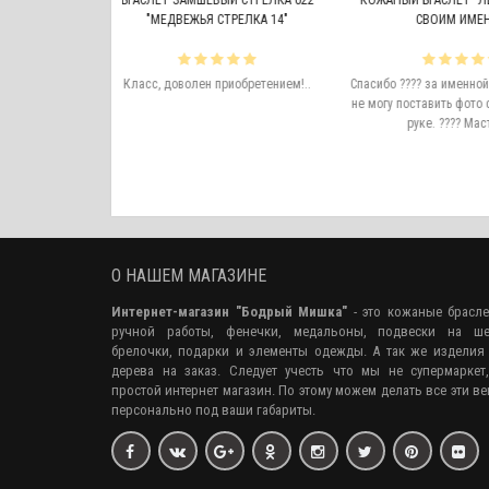
Т ЗАМШЕВЫЙ СТРЕЛКА 022
КОЖАНЫЙ БРАСЛЕТ "ЛЕМОС" 010 СО
ЕДВЕЖЬЯ СТРЕЛКА 14"
СВОИМ ИМЕНЕМ
быстрое о
доволен приобретением!..
Спасибо ???? за именной браслет. Жаль
пер
не могу поставить фото с браслетом на
руке. ???? Мастеру..
О НАШЕМ МАГАЗИНЕ
Интернет-магазин "Бодрый Мишка"
- это кожаные брасл
ручной работы, фенечки, медальоны, подвески на ше
брелочки, подарки и элементы одежды. А так же изделия
дерева на заказ. Следует учесть что мы не супермаркет
простой интернет магазин. По этому можем делать все эти в
персонально под ваши габариты.