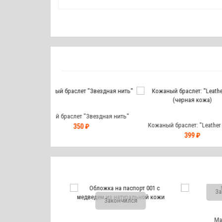
аслет "Звездная нить"
Кожаный браслет: "Leather Bear"
Кожаный бр
350 ₽
(черная кожа)
399 ₽
Закон
чился
Закончился
Магнит