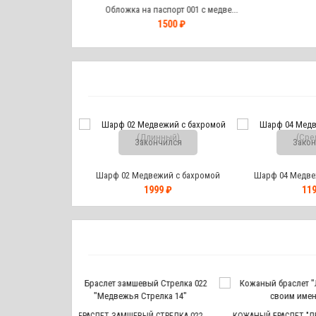
ральной кожи. ...
Обложка на паспорт 001 с медве...
12
0 ₽
1500 ₽
Закончился
Закон
Шарф 02 Медвежий с бахромой
Шарф 04 Медве
(Длинный)
(Сре
1999 ₽
119
БРАСЛ