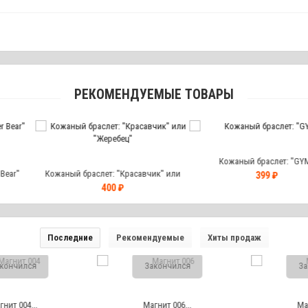
РЕКОМЕНДУЕМЫЕ ТОВАРЫ
Кожаный браслет: "GYM"
Кожаный бр
аслет: "Красавчик" или
399 ₽
"Жеребец"
400 ₽
Последние
Рекомендуемые
Хиты продаж
чился
Закончился
Закон
 004...
Магнит 006...
Магнит