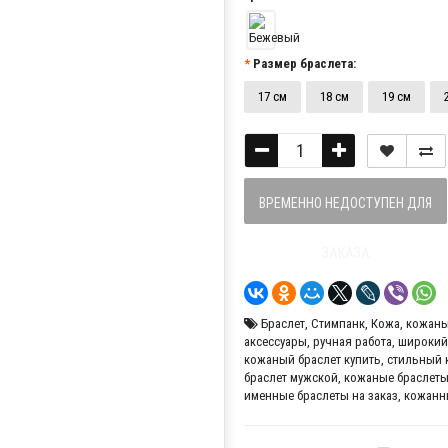
Размер браслета:
17 см
18 см
19 см
ВРЕМЕННО НЕДОСТУПЕН ДЛЯ
ЗАКАЗА
Браслет
,
Стимпанк
,
Кожа
,
кожаны
аксессуары
,
ручная работа
,
широкий
кожаный браслет купить
,
стильный 
браслет мужской
,
кожаные браслеты
именные браслеты на заказ
,
кожанн