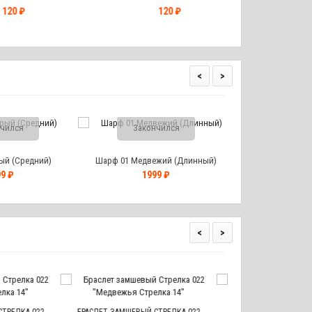
0 ₽
120 ₽
12
<
>
чился
Закончился
ый (Средний)
Шарф 01 Медвежий (Длинный)
9 ₽
1999 ₽
<
>
НАКЛЕЙКА ЛАПКА (ОБЬЁМНАЯ 3D)
БРАСЛ