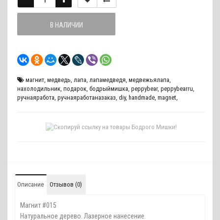
В НАЛИЧИИ
магнит
,
медведь
,
лапа
,
лапамедведя
,
медвежьялапа
,
нахолодильник
,
подарок
,
бодрыймишка
,
peppybear
,
peppybearru
,
ручнаяработа
,
ручнаяработаназаказ
,
diy
,
handmade
,
magnet
,
Описание
Отзывов (0)
Магнит #015
Натуральное дерево. Лазерное нанесение.