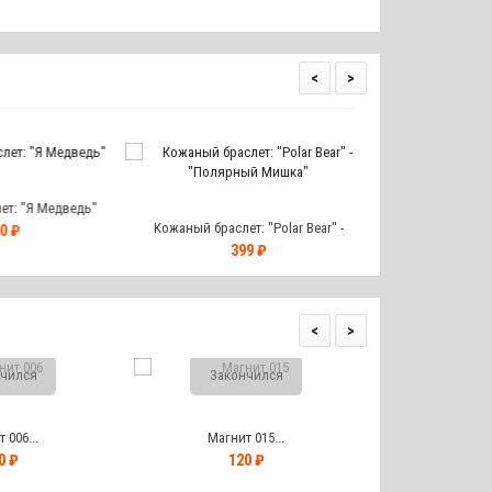
<
>
т: "Я Медведь"
Кожаный браслет: "Polar Bear" -
Кожаный браслет:
0 ₽
"Полярный Мишка"
ко
399 ₽
39
<
>
чился
Закончился
Закон
 006...
Магнит 015...
Магнит
0 ₽
120 ₽
12