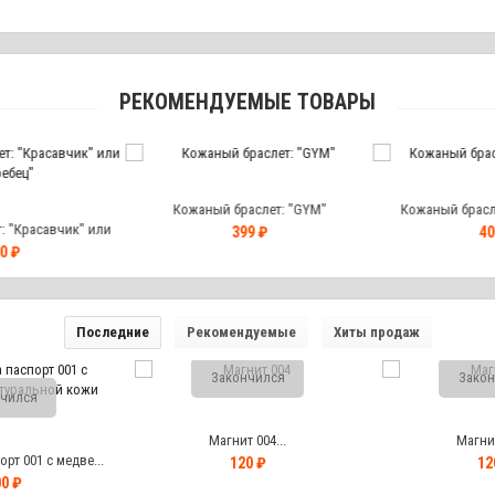
РЕКОМЕНДУЕМЫЕ ТОВАРЫ
Кожаный браслет: "GYM"
Кожаный брасле
 "Красавчик" или
399 ₽
40
ебец"
0 ₽
Последние
Рекомендуемые
Хиты продаж
Закончился
Закон
чился
Магнит 004...
Магнит
рт 001 с медве...
120 ₽
12
0 ₽