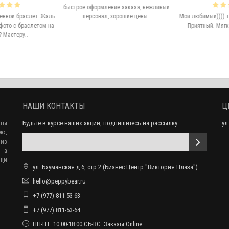
быстрое оформление заказа, вежливый
енной браслет. Жаль
персонал, хорошие цены..
Мой любимый)))) т
фото с браслетом на
Приятный. Мягко 
 Мастеру..
НАШИ КОНТАКТЫ
Ц
еты
Будьте в курсе наших акций, подпишитесь на рассылку:
ул
ю,
 из
, а
ещи
ул. Бауманская д.6, стр.2 (Бизнес Центр "Виктория Плаза")
hello@peppybear.ru
+7 (977) 811-53-63
+7 (977) 811-53-64
ПН-ПТ: 10:00-18:00 СБ-ВС: Заказы Online