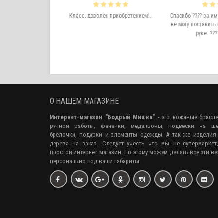
икарно! Не боится
не люблю носить
Класс, доволен приобретением!..
Спасибо ???? за им
делия из серебра,
не могу поставить 
 металлов быстро
руке. ????
тся либо теряются.
прижился, даже ..
О НАШЕМ МАГАЗИНЕ
Интернет-магазин "Бодрый Мишка"
- это кожаные брасл
ручной работы, фенечки, медальоны, подвески на ше
брелочки, подарки и элементы одежды. А так же изделия
дерева на заказ. Следует учесть что мы не супермаркет
простой интернет магазин. По этому можем делать все эти в
персонально под ваши габариты.