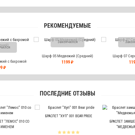
РЕКОМЕНДУЕМЫЕ
Закончился
Закон
чился
Шарф 05 Медвежий (Средний)
Шарф 07 Сер
жий с бахромой
1199 ₽
119
дний)
9 ₽
ПОСЛЕДНИЕ ОТЗЫВЫ
БРАСЛЕТ "ХУП" 001 BEAR PRIDE
 "ЛЕМОС" 010 СО
БРАСЛЕТ ЗАМШЕВ
ИМЕНЕМ
"МЕДВЕЖЬЯ 