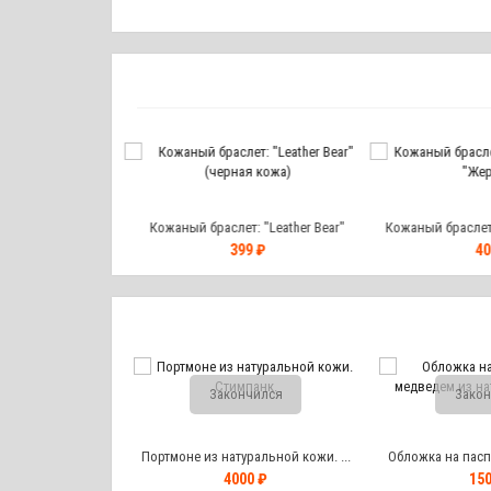
 "Leather Bear" с
Кожаный браслет: "Leather Bear"
Кожаный браслет:
 шнуром.
(черная кожа)
"Жер
9 ₽
399 ₽
40
чился
Закончился
Закон
т и токена...
Портмоне из натуральной кожи. ...
Обложка на паспо
0 ₽
4000 ₽
150