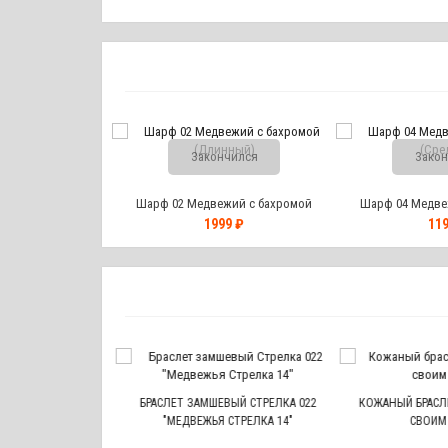
Закончился
Закон
Шарф 02 Медвежий с бахромой
Шарф 04 Медве
(Длинный)
(Сре
1999 ₽
119
ВЕЖЬЯ ЛАПА #7
БРАСЛЕТ ЗАМШЕВЫЙ СТРЕЛКА 022
КОЖАНЫЙ БРАСЛЕТ
"МЕДВЕЖЬЯ СТРЕЛКА 14"
СВОИМ 