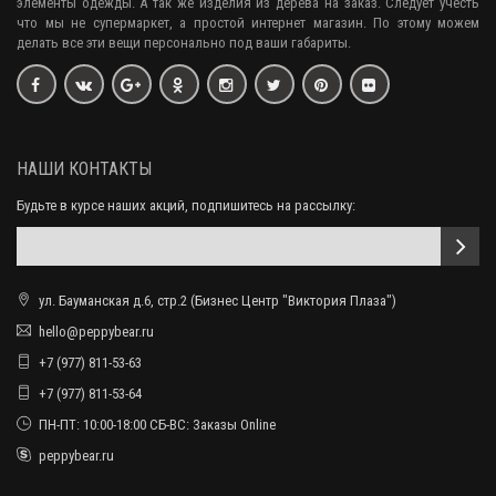
элементы одежды. А так же изделия из дерева на заказ. Следует учесть
что мы не супермаркет, а простой интернет магазин. По этому можем
делать все эти вещи персонально под ваши габариты.
НАШИ КОНТАКТЫ
Будьте в курсе наших акций, подпишитесь на рассылку:
ул. Бауманская д.6, стр.2 (Бизнес Центр "Виктория Плаза")
hello@peppybear.ru
+7 (977) 811-53-63
+7 (977) 811-53-64
ПН-ПТ: 10:00-18:00 СБ-ВС: Заказы Online
peppybear.ru