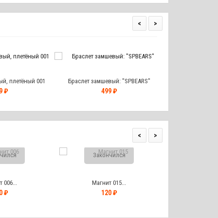
<
>
й, плетёный 001
Браслет замшевый: "SPBEARS"
Браслет замшевый:
9 ₽
499 ₽
29
<
>
чился
Закончился
Закон
 006...
Магнит 015...
Магнит
0 ₽
120 ₽
12