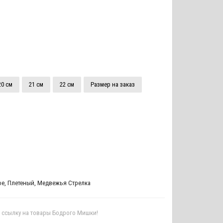
20 см
21 см
22 см
Размер на заказ
ое
,
Плетеный
,
Медвежья Стрелка