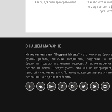
не люблю носить
Класс, доволен приобретением!..
Спасибо ???? за им
делия из серебра,
не могу поставить 
 металлов быстро
руке. ????
тся либо теряются.
прижился, даже ..
О НАШЕМ МАГАЗИНЕ
Интернет-магазин "Бодрый Мишка"
- это кожаные брасл
ручной работы, фенечки, медальоны, подвески на ше
брелочки, подарки и элементы одежды. А так же изделия
дерева на заказ. Следует учесть что мы не супермаркет
простой интернет магазин. По этому можем делать все эти в
персонально под ваши габариты.