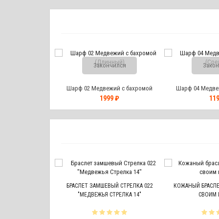
Закончился
Закон
Шарф 02 Медвежий с бахромой
Шарф 04 Медве
(Длинный)
(Сре
1999 ₽
119
ВЕЖЬЯ ЛАПА #7
БРАСЛЕТ ЗАМШЕВЫЙ СТРЕЛКА 022
КОЖАНЫЙ БРАСЛЕТ
"МЕДВЕЖЬЯ СТРЕЛКА 14"
СВОИМ 
икарно! Не боится