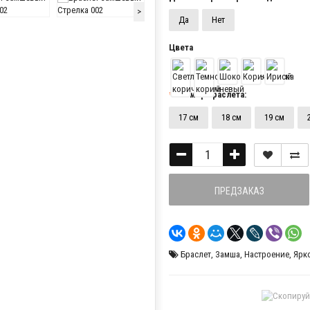
>
Да
Нет
Цвета
Размер браслета:
17 см
18 см
19 см
ПРЕДЗАКАЗ
Браслет
,
Замша
,
Настроение
,
Ярк