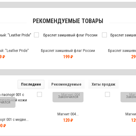
РЕКОМЕНДУЕМЫЕ ТОВАРЫ
: "Leather Pride"
Браслет замшевый флаг России
Браслет замшевы
9 ₽
199 ₽
29
Последние
Рекомендуемые
Хиты продаж
Закончился
Закон
чился
Магнит 004...
Магнит
рт 001 с медве...
120 ₽
12
0 ₽