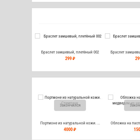
й, плетёный 003
Браслет замшевый, плетёный 002
Браслет замшевый
9 ₽
299 ₽
29
чился
Закончился
Закон
т и токена...
Портмоне из натуральной кожи. ...
Обложка на паспо
0 ₽
4000 ₽
150