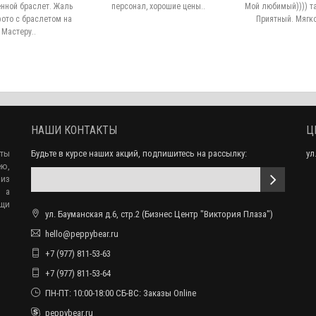
енной браслет. Жаль
персонал, хорошие цены..
Мой любимый)))) т
фото с браслетом на
Приятный. Мягко 
 Мастеру..
НАШИ КОНТАКТЫ
Ц
еты
Будьте в курсе наших акций, подпишитесь на рассылку:
ул
ю,
 из
, а
ещи
ул. Бауманская д.6, стр.2 (Бизнес Центр "Виктория Плаза")
hello@peppybear.ru
+7 (977) 811-53-63
+7 (977) 811-53-64
ПН-ПТ: 10:00-18:00 СБ-ВС: Заказы Online
peppybear.ru