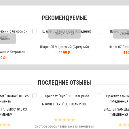
РЕКОМЕНДУЕМЫЕ
Закончился
Закон
чился
Шарф 05 Медвежий (Средний)
Шарф 07 Сер
жий с бахромой
1199 ₽
119
дний)
9 ₽
ПОСЛЕДНИЕ ОТЗЫВЫ
БРАСЛЕТ "ХУП" 001 BEAR PRIDE
 "ЛЕМОС" 010 СО
БРАСЛЕТ ЗАМШЕВ
ИМЕНЕМ
"МЕДВЕЖЬЯ 
быстрое оформление заказа, вежливый