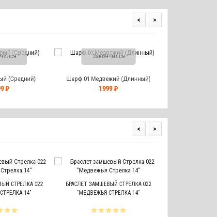
<
>
чился
Закончился
ый (Средний)
Шарф 01 Медвежий (Длинный)
9 ₽
1999 ₽
<
>
НАКЛЕЙКА ЛАПКА
ЫЙ СТРЕЛКА 022
БРАСЛЕТ ЗАМШЕВЫЙ СТРЕЛКА 022
СТРЕЛКА 14"
"МЕДВЕЖЬЯ СТРЕЛКА 14"
Лапки супер! Куп