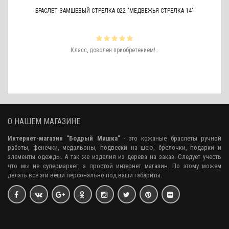
БРАСЛЕТ ЗАМШЕВЫЙ СТРЕЛКА 022 "МЕДВЕЖЬЯ СТРЕЛКА 14"
ть
Класс, доволен приобретением!..
ро
аже
О НАШЕМ МАГАЗИНЕ
Интернет-магазин "Бодрый Мишка"
- это кожаные браслеты ручной
работы, фенечки, медальоны, подвески на шею, брелочки, подарки и
элементы одежды. А так же изделия из дерева на заказ. Следует учесть
что мы не супермаркет, а простой интернет магазин. По этому можем
делать все эти вещи персонально под ваши габариты.