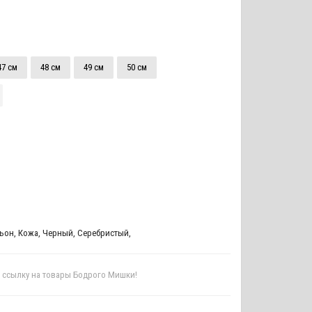
47 см
48 см
49 см
50 см
ьон
,
Кожа
,
Черный
,
Серебристый
,