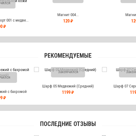
чился
Магнит 004...
Магнит
рт 001 с медве...
120 ₽
12
0 ₽
РЕКОМЕНДУЕМЫЕ
Закончился
Закон
чился
Шарф 05 Медвежий (Средний)
Шарф 07 Сер
жий с бахромой
1199 ₽
119
дний)
9 ₽
ПОСЛЕДНИЕ ОТЗЫВЫ