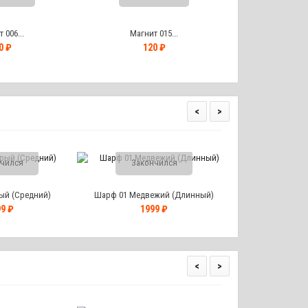
 006...
Магнит 015...
Магнит
0 ₽
120 ₽
12
<
>
чился
Закончился
ый (Средний)
Шарф 01 Медвежий (Длинный)
9 ₽
1999 ₽
<
>