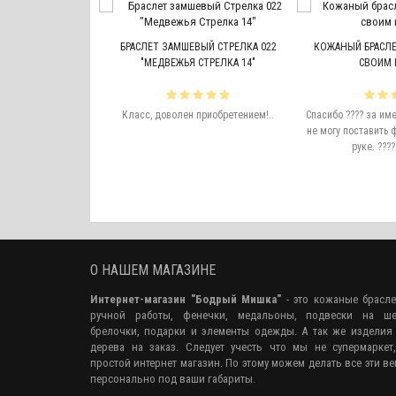
ВЕЖЬЯ ЛАПА #7
БРАСЛЕТ ЗАМШЕВЫЙ СТРЕЛКА 022
КОЖАНЫЙ БРАСЛЕТ
"МЕДВЕЖЬЯ СТРЕЛКА 14"
СВОИМ 
икарно! Не боится
не люблю носить
Класс, доволен приобретением!..
Спасибо ???? за им
делия из серебра,
не могу поставить 
 металлов быстро
руке. ????
тся либо теряются.
прижился, даже ..
О НАШЕМ МАГАЗИНЕ
Интернет-магазин "Бодрый Мишка"
- это кожаные брасл
ручной работы, фенечки, медальоны, подвески на ше
брелочки, подарки и элементы одежды. А так же изделия
дерева на заказ. Следует учесть что мы не супермаркет
простой интернет магазин. По этому можем делать все эти в
персонально под ваши габариты.