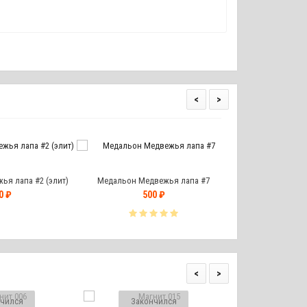
<
>
я лапа #2 (элит)
Медальон Медвежья лапа #7
Медальон Медве
0 ₽
500 ₽
замшевых шнура
39
<
>
чился
Закончился
Закон