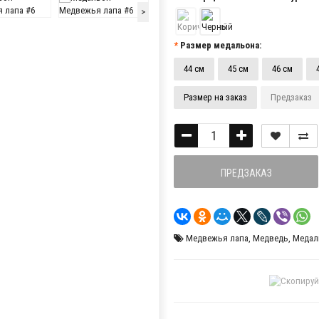
>
Размер медальона:
44 см
45 см
46 см
Размер на заказ
Предзаказ
ПРЕДЗАКАЗ
Медвежья лапа
,
Медведь
,
Медал