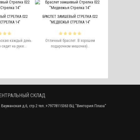
НАКЛЕЙКА ЛАПКА
ЫЙ СТРЕЛКА 022
БРАСЛЕТ ЗАМШЕВЫЙ СТРЕЛКА 022
СТРЕЛКА 14"
"МЕДВЕЖЬЯ СТРЕЛКА 14"
Лапки супер! Куп
аскаю каждый день.
Отличный браслет. В хорошем
наклеил на холод
сидит на руке...
подарочном мешочке)..
забавно
ЕНТРАЛЬНЫЙ СКЛАД
. Бауманская д.6, стр.2 тел.:+79778115363 БЦ "Виктория Плаза"