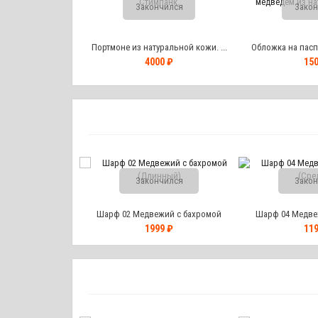
Закончился
Закон
т и токена...
Портмоне из натуральной кожи. ...
Обложка на паспо
0 ₽
4000 ₽
150
Закончился
Закон
Шарф 02 Медвежий с бахромой
Шарф 04 Медве
(Длинный)
(Сре
1999 ₽
119