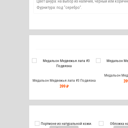
Цвет шнура: на выбор из наличия, черный или корич
Фурнитура: под "серебро".
Медальон Медв
ья лапа #3 Витая
Медальон Медвежья лапа #3 Подвязка
39
ра
0 ₽
399 ₽
чился