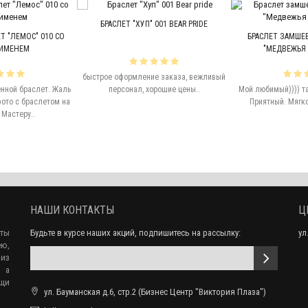
БРАСЛЕТ "ХУП" 001 BEAR PRIDE
 "ЛЕМОС" 010 СО
БРАСЛЕТ ЗАМШЕВ
ИМЕНЕМ
"МЕДВЕЖЬЯ 
быстрое оформление заказа, вежливый
енной браслет. Жаль
персонал, хорошие цены..
Мой любимый)))) т
фото с браслетом на
Приятный. Мягко 
 Мастеру..
НАШИ КОНТАКТЫ
Ц
еты
Будьте в курсе наших акций, подпишитесь на рассылку:
ул
ю,
 из
, а
ещи
ул. Бауманская д.6, стр.2 (Бизнес Центр "Виктория Плаза")