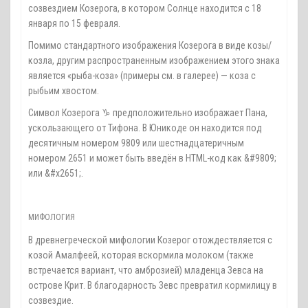
созвездием Козерога, в котором Солнце находится с 18
января по 15 февраля.
Помимо стандартного изображения Козерога в виде козы/
козла, другим распространенным изображением этого знака
является «рыба-коза» (примеры см. в галерее) — коза с
рыбьим хвостом.
Символ Козерога ♑ предположительно изображает Пана,
ускользающего от Тифона. В Юникоде он находится под
десятичным номером 9809 или шестнадцатеричным
номером 2651 и может быть введён в HTML-код как &#9809;
или &#x2651;.
МИФОЛОГИЯ
В древнегреческой мифологии Козерог отождествляется с
козой Амалфеей, которая вскормила молоком (также
встречается вариант, что амброзией) младенца Зевса на
острове Крит. В благодарность Зевс превратил кормилицу в
созвездие.