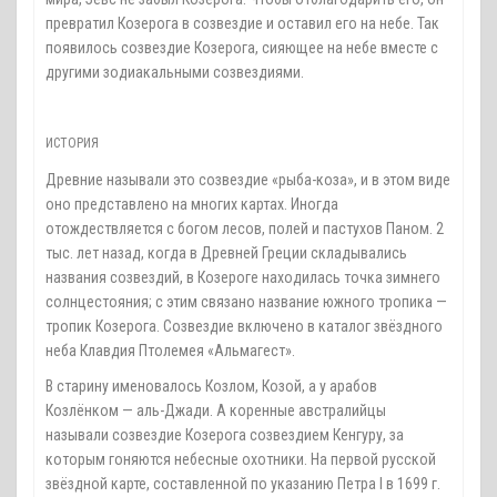
превратил Козерога в созвездие и оставил его на небе. Так
появилось созвездие Козерога, сияющее на небе вместе с
другими зодиакальными созвездиями.
ИСТОРИЯ
Древние называли это созвездие «рыба-коза», и в этом виде
оно представлено на многих картах. Иногда
отождествляется с богом лесов, полей и пастухов Паном. 2
тыс. лет назад, когда в Древней Греции складывались
названия созвездий, в Козероге находилась точка зимнего
солнцестояния; с этим связано название южного тропика —
тропик Козерога. Созвездие включено в каталог звёздного
неба Клавдия Птолемея «Альмагест».
В старину именовалось Козлом, Козой, а у арабов
Козлёнком — аль-Джади. А коренные австралийцы
называли созвездие Козерога созвездием Кенгуру, за
которым гоняются небесные охотники. На первой русской
звёздной карте, составленной по указанию Петра I в 1699 г.