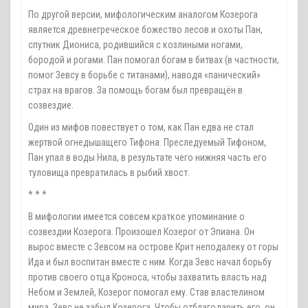
По другой версии, мифологическим аналогом Козерога
является древнегреческое божество лесов и охоты Пан,
спутник Диониса, родившийся с козлиными ногами,
бородой и рогами. Пан помогал богам в битвах (в частности,
помог Зевсу в борьбе с титанами), наводя «панический»
страх на врагов. За помощь богам был превращён в
созвездие.
Один из мифов повествует о том, как Пан едва не стал
жертвой огнедышащего Тифона. Преследуемый Тифоном,
Пан упал в воды Нила, в результате чего нижняя часть его
туловища превратилась в рыбий хвост.
* * *
В мифологии имеется совсем краткое упоминание о
созвездии Козерога. Произошел Козерог от Эпиана. Он
вырос вместе с Зевсом на острове Крит неподалеку от горы
Ида и был воспитан вместе с ним. Когда Зевс начал борьбу
против своего отца Кроноса, чтобы захватить власть над
Небом и Землей, Козерог помогал ему. Став властелином
мира, Зевс не забыл Козерога. Чтобы отблагодарить его, он