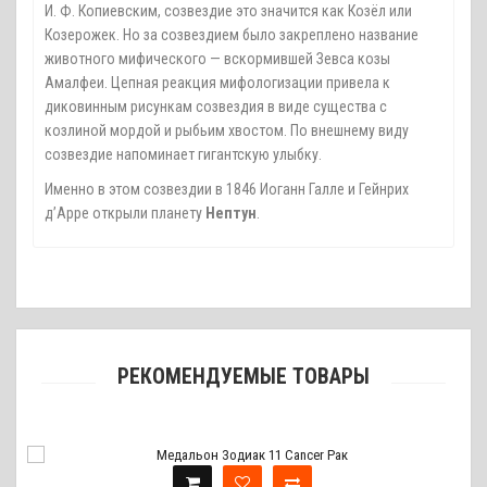
И. Ф. Копиевским, созвездие это значится как Козёл или
Козерожек. Но за созвездием было закреплено название
животного мифического — вскормившей Зевса козы
Амалфеи. Цепная реакция мифологизации привела к
диковинным рисункам созвездия в виде существа с
козлиной мордой и рыбьим хвостом. По внешнему виду
созвездие напоминает гигантскую улыбку.
Именно в этом созвездии в 1846 Иоганн Галле и Гейнрих
д’Арре открыли планету
Нептун
.
РЕКОМЕНДУЕМЫЕ ТОВАРЫ