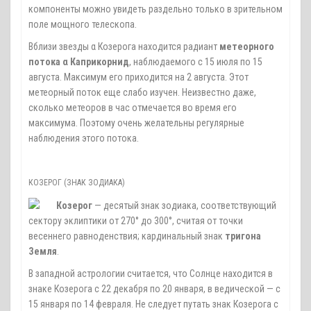
компоненты можно увидеть раздельно только в зрительном
поле мощного телескопа.
Вблизи звезды α Козерога находится радиант
метеорного
потока
α Каприкорнид
, наблюдаемого с 15 июля по 15
августа. Максимум его приходится на 2 августа. Этот
метеорный поток еще слабо изучен. Неизвестно даже,
сколько метеоров в час отмечается во время его
максимума. Поэтому очень желательны регулярные
наблюдения этого потока.
КОЗЕРОГ (ЗНАК ЗОДИАКА)
Козерог
— десятый знак зодиака, соответствующий
сектору эклиптики от 270° до 300°, считая от точки
весеннего равноденствия; кардинальный знак
тригона
Земля
.
В западной астрологии считается, что Солнце находится в
знаке Козерога с 22 декабря по 20 января, в ведической — с
15 января по 14 февраля. Не следует путать знак Козерога с