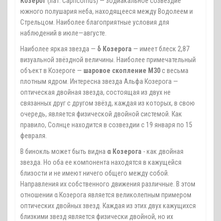
Козерог
(лат. Capricornus) — зодиакальное созвездие
южного полушария неба, находящееся между Водолеем и
Стрельцом. Наиболее благоприятные условия для
наблюдений в июле—августе.
Наиболее яркая звезда —
δ Козерога
— имеет блеск 2,87
визуальной звёздной величины. Наиболее примечательный
объект в Козероге —
шаровое скопление M30
с весьма
плотным ядром. Интересна звезда Альфа Козерога —
оптическая двойная звезда, состоящая из двух не
связанных друг с другом звёзд, каждая из которых, в свою
очередь, является физической двойной системой. Как
правило, Солнце находится в созвездии с 19 января по 15
февраля.
В бинокль может быть видна
α Козерога
- как двойная
звезда. Но оба ее компонента находятся в кажущейся
близости и не имеют ничего общего между собой.
Направления их собственного движения различные. В этом
отношении α Козерога является великолепным примером
оптических двойных звезд. Каждая из этих двух кажущихся
близкими звезд является физически двойной, но их