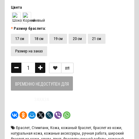
Цвета
Размер браслета:
17 см
18 см
19 см
20 см
21 см
Размер на заказ
ВРЕМЕННО НЕДОСТУПЕН ДЛЯ
ЗАКАЗА
Браслет
,
Стимпанк
,
Кожа
,
кожаный браслет
,
браслет из кожи
,
натуральная кожа
,
кожаные аксессуары
,
ручная работа
,
широкий
браслет из кожи
,
слова
,
текст
,
браслеты ручной работы
,
кожаный