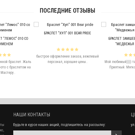
ПОСЛЕДНИЕ ОТЗЫВЫ
БРАСЛЕТ "ХУП" 001 BEAR PRIDE
 "ЛЕМОС" 010 СО
БРАСЛЕТ ЗАМШЕВ
ИМЕНЕМ
"МЕДВЕЖЬЯ 
быстрое оформление заказа, вежливый
енной браслет. Жаль
персонал, хорошие цены..
Мой любимый)))) т
фото с браслетом на
Приятный. Мягко 
 Мастеру..
НАШИ КОНТАКТЫ
Ц
еты
Будьте в курсе наших акций, подпишитесь на рассылку:
ул
ю,