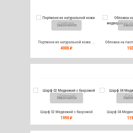
чился
Закончился
Закон
т и токена...
Портмоне из натуральной кожи. ...
Обложка на паспо
0 ₽
4000 ₽
150
Закончился
Закон
Шарф 02 Медвежий с бахромой
Шарф 04 Медве
(Длинный)
(Сре
1999 ₽
119