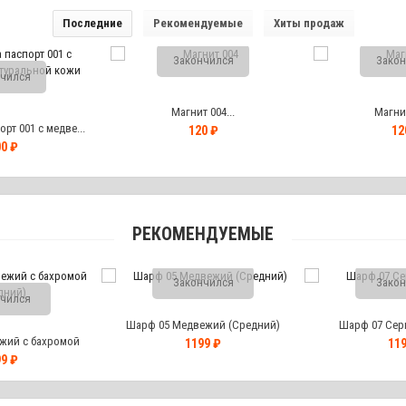
Последние
Рекомендуемые
Хиты продаж
Закончился
Закон
чился
Магнит 004...
Магнит
рт 001 с медве...
120 ₽
12
0 ₽
РЕКОМЕНДУЕМЫЕ
Закончился
Закон
чился
Шарф 05 Медвежий (Средний)
Шарф 07 Сер
жий с бахромой
1199 ₽
119
дний)
9 ₽