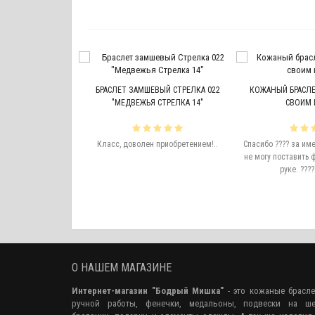
ВЕЖЬЯ ЛАПА #7
БРАСЛЕТ ЗАМШЕВЫЙ СТРЕЛКА 022
КОЖАНЫЙ БРАСЛЕТ
"МЕДВЕЖЬЯ СТРЕЛКА 14"
СВОИМ 
икарно! Не боится
не люблю носить
Класс, доволен приобретением!..
Спасибо ???? за им
делия из серебра,
не могу поставить 
 металлов быстро
руке. ????
тся либо теряются.
прижился, даже ..
О НАШЕМ МАГАЗИНЕ
Интернет-магазин "Бодрый Мишка"
- это кожаные брасл
ручной работы, фенечки, медальоны, подвески на ше