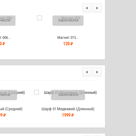
<
>
чился
Закончился
Закон
 006...
Магнит 015...
Магнит
0 ₽
120 ₽
12
<
>
чился
Закончился
ый (Средний)
Шарф 01 Медвежий (Длинный)
9 ₽
1999 ₽