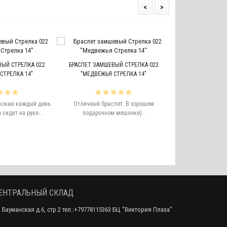
<
>
НАКЛЕЙКА ЛАПКА
ЫЙ СТРЕЛКА 022
БРАСЛЕТ ЗАМШЕВЫЙ СТРЕЛКА 022
СТРЕЛКА 14"
"МЕДВЕЖЬЯ СТРЕЛКА 14"
Лапки супер! Куп
аскаю каждый день.
Отличный браслет. В хорошем
наклеил на холод
сидит на руке...
подарочном мешочке)..
забавно
ЕНТРАЛЬНЫЙ СКЛАД
. Бауманская д.6, стр.2 тел.:+79778115363 БЦ "Виктория Плаза"