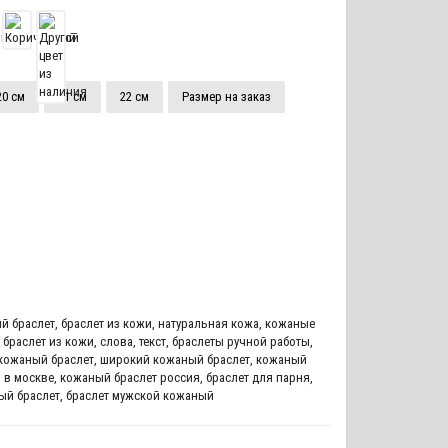
20 см
21 см
22 см
Размер на заказ
й браслет
,
браслет из кожи
,
натуральная кожа
,
кожаные
 браслет из кожи
,
слова
,
текст
,
браслеты ручной работы
,
кожаный браслет
,
широкий кожаный браслет
,
кожаный
 в москве
,
кожаный браслет россия
,
браслет для парня
,
ый браслет
,
браслет мужской кожаный