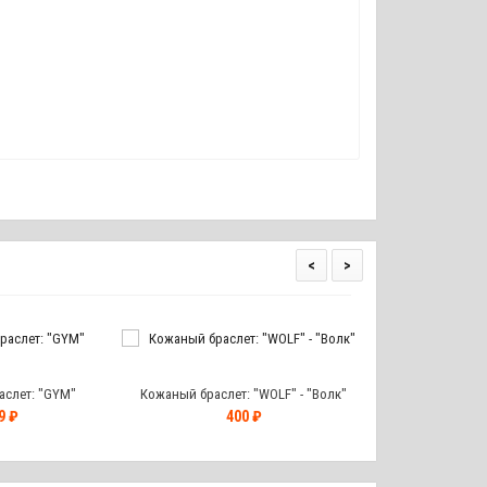
<
>
слет: "GYM"
Кожаный браслет: "WOLF" - "Волк"
Кожаный брасле
9 ₽
400 ₽
40