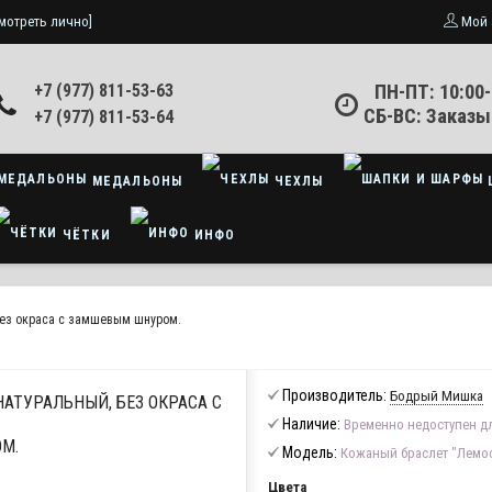
мотреть лично]
Мой 
+7 (977) 811-53-63
ПН-ПТ: 10:00-
СБ-ВС: Заказы
+7 (977) 811-53-64
МЕДАЛЬОНЫ
ЧЕХЛЫ
ЧЁТКИ
ИНФО
без окраса с замшевым шнуром.
Производитель:
Бодрый Мишка
НАТУРАЛЬНЫЙ, БЕЗ ОКРАСА С
Наличие:
Временно недоступен дл
М.
Модель:
Кожаный браслет "Лемос
Цвета