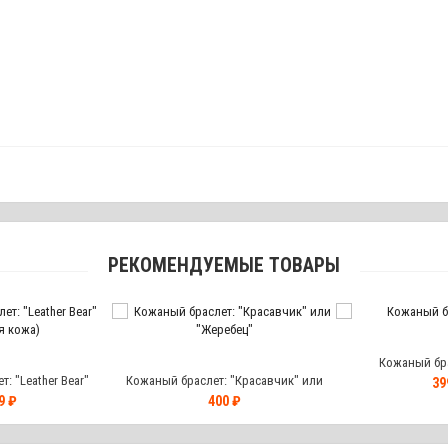
РЕКОМЕНДУЕМЫЕ ТОВАРЫ
Кожаный бра
: "Leather Bear"
Кожаный браслет: "Красавчик" или
39
я кожа)
"Жеребец"
9 ₽
400 ₽