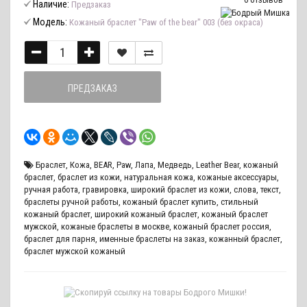
Наличие:
Предзаказ
Модель:
Кожаный браслет "Paw of the bear" 003 (без окраса)
ПРЕДЗАКАЗ
Браслет
,
Кожа
,
BEAR
,
Paw
,
Лапа
,
Медведь
,
Leather Bear
,
кожаный
браслет
,
браслет из кожи
,
натуральная кожа
,
кожаные аксессуары
,
ручная работа
,
гравировка
,
широкий браслет из кожи
,
слова
,
текст
,
браслеты ручной работы
,
кожаный браслет купить
,
стильный
кожаный браслет
,
широкий кожаный браслет
,
кожаный браслет
мужской
,
кожаные браслеты в москве
,
кожаный браслет россия
,
браслет для парня
,
именные браслеты на заказ
,
кожанный браслет
,
браслет мужской кожаный