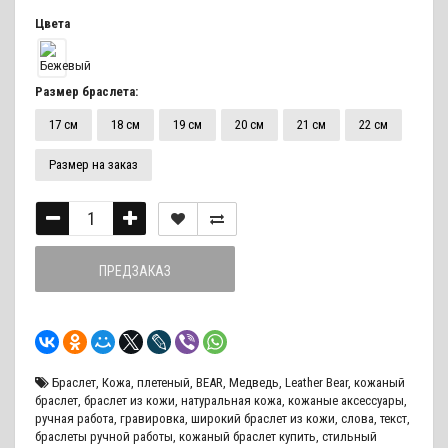
Цвета
Размер браслета:
17 см
18 см
19 см
20 см
21 см
22 см
Размер на заказ
ПРЕДЗАКАЗ
Браслет
,
Кожа
,
плетеный
,
BEAR
,
Медведь
,
Leather Bear
,
кожаный
браслет
,
браслет из кожи
,
натуральная кожа
,
кожаные аксессуары
,
ручная работа
,
гравировка
,
широкий браслет из кожи
,
слова
,
текст
,
браслеты ручной работы
,
кожаный браслет купить
,
стильный